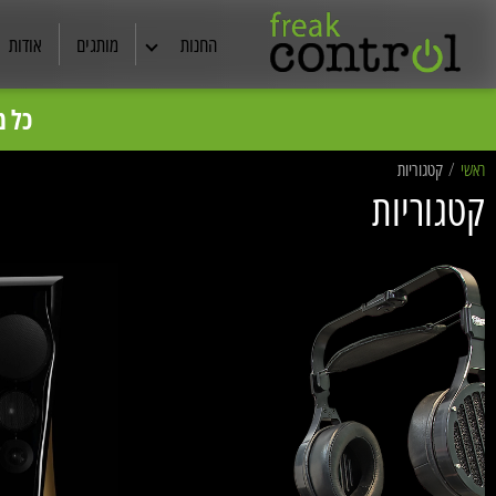
החנות
מותגים
אודות
אוזניות
כל מ
המחירים באתר לפי מחירון צרכ
רמקולים
ראשי
/
קטגוריות
קטגוריות
קולנוע ביתי
תצוגות ויד שניה
מסכי TV
סטריאו
כבלים מקצועיים
ריהוט אודיו /שיכוך