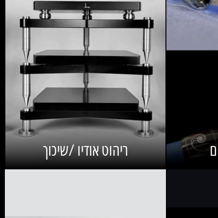
ם
ריהוט אודיו /שיכוך