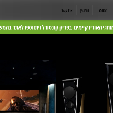
המועדון
המגזין
צרו קשר
בס״ד
ותגי האודיו קיימים בפריק קונטורל ויתווספו לאתר בהמשך
ן מומלצים, לקבלת מחיר תחרותי וייעוץ ללא התחייבות מ
פריק קונטרול