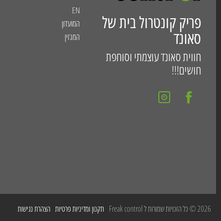
EN
פריק קונטרול בית של
המועדון
סאונד
המגזין
חווית סאונד עוצמתי וסוחפת
חושים!!!
2026 © כל הזכויות שמורות ל Freak control
תקנון ומדיניות פרטיות
הצהרת נגישות