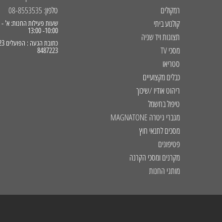
רמקולים
טלפון: 08-8553535
קולנוע ביתי
10:00- 13:00
תצוגות ויד שניה
מסכי TV
8487223
סטריאו
כבלים מקצועיים
ריהוט אודיו /שיכוך
טיפול בחשמל
מגברי גיטרה MAGNATONE
מסכים לתנאי חוץ
פטיפונים
מקרנים ומסכי הקרנה
מותגי החנות