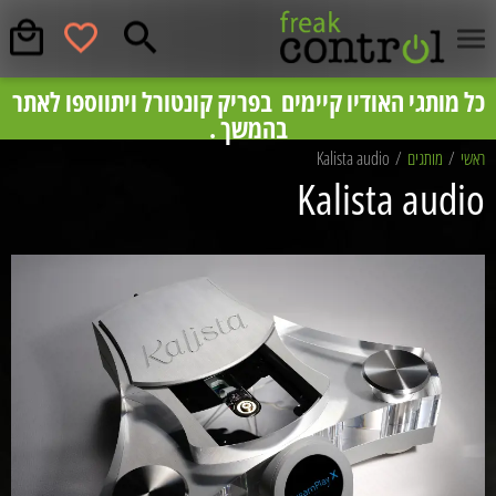
המחירים באתר לפי מחירון צרכן מומלצים, לקבלת
כל מותגי האודיו קיימים בפריק קונטורל ויתווספו לאתר
בס״ד
פריק קונטרול
בהמשך .
מחיר תחרותי וייעוץ ללא התחייבות מוזמנים להתקשר
08-8553535.
ראשי
/
מותגים
/
Kalista audio
Kalista audio