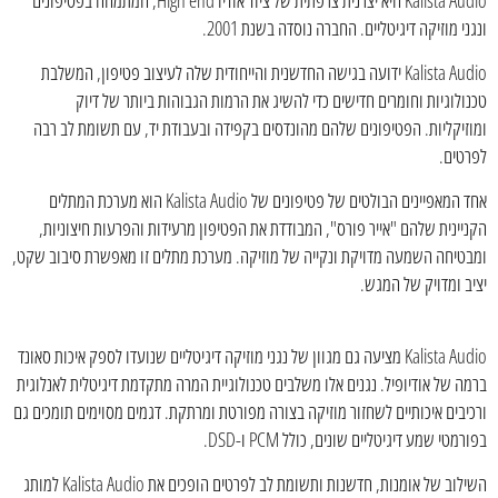
Kalista Audio היא יצרנית צרפתית של ציוד אודיו High end, המתמחה בפטיפונים
ונגני מוזיקה דיגיטליים. החברה נוסדה בשנת 2001.
Kalista Audio ידועה בגישה החדשנית והייחודית שלה לעיצוב פטיפון, המשלבת
טכנולוגיות וחומרים חדישים כדי להשיג את הרמות הגבוהות ביותר של דיוק
ומוזיקליות. הפטיפונים שלהם מהונדסים בקפידה ובעבודת יד, עם תשומת לב רבה
לפרטים.
אחד המאפיינים הבולטים של פטיפונים של Kalista Audio הוא מערכת המתלים
הקניינית שלהם "אייר פורס", המבודדת את הפטיפון מרעידות והפרעות חיצוניות,
ומבטיחה השמעה מדויקת ונקייה של מוזיקה. מערכת מתלים זו מאפשרת סיבוב שקט,
יציב ומדויק של המגש.
Kalista Audio מציעה גם מגוון של נגני מוזיקה דיגיטליים שנועדו לספק איכות סאונד
ברמה של אודיופיל. נגנים אלו משלבים טכנולוגיית המרה מתקדמת דיגיטלית לאנלוגית
ורכיבים איכותיים לשחזור מוזיקה בצורה מפורטת ומרתקת. דגמים מסוימים תומכים גם
בפורמטי שמע דיגיטליים שונים, כולל PCM ו-DSD.
השילוב של אומנות, חדשנות ותשומת לב לפרטים הופכים את Kalista Audio למותג