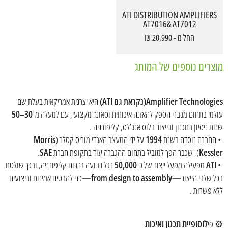
ATI DISTRIBUTION AMPLIFIERS
AT7016& AT7012
החל מ - 20,990 ₪
מוצרים נוספים של המותג
Amplifier Technologies(נקראת גם ATI)
היא יצרנית אמריקאית בעלת שם
עולמי בתחום מגברי הספק להאזנה איכותית וסאונד מקצועי, עם למעלה מ־
30–50
שנות ניסיון בתכנון ובייצור בלוס אנג’לס, קליפורניה .
• החברה נוסדה בשנת
1994
על ידי המעצב האגדי מוריס קסלר (
Morris
Kessler
), שכבר הפך למוביל בתחום ההגברה עוד בתקופת חברת
SAE
.
•
ATI
מפעילה מפעל ייצור של כ־
50,000
רגל רבועה בדרום קליפורניה, ובכך שולטת
בכל שלבי הייצור—
from design to assembly
—כדי להבטיח אמינות וביצועים
ללא פשרות .
לוסופיית תכנון ואיכות
⚙️ פי