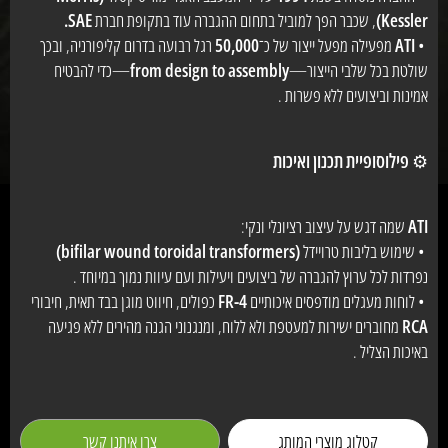
Kessler)
, שכבר הפך למוביל בתחום ההגברה עוד בתקופת חברת
SAE.
•
ATI
מפעילה מפעל ייצור של כ־
50,000
רגל רבועה בדרום קליפורניה, ובכך
שולטת בכל שלבי הייצור—
from design to assembly
—כדי להבטיח
אמינות וביצועים ללא פשרות .
פילוסופיית תכנון ואיכות
⚙️
ATI
שמה דגש על עיצוב רציונלי ונקי:
• שימוש בליבות טרויידל
(bifilar wound toroidal transformers)
נפרדות לכל ערוץ להגברה של ביצועים ויעילות ועם עיוות נמוך במיוחד .
• לוחות מעגלים מודפסים איכותיים
FR-4
כפולים, חיווט מוגן בבד תאית, חיבורי
RCA
מחוברים ישירות למעטפת ולא ללוח, ומנגנוני הגנה מהירים ללא פגיעה
באיכות הצליל .
קטלוג מוצרי המותג
צרו איתנו קשר