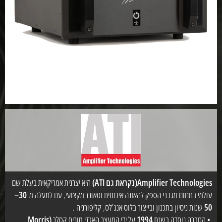
Amplifier Technologies(נקראת גם ATI)
היא יצרנית אמריקאית בעלת שם
עולמי בתחום מגברי הספק להאזנה איכותית וסאונד מקצועי, עם למעלה מ־
30–
50
שנות ניסיון בתכנון ובייצור בלוס אנג’לס, קליפורניה .
• החברה נוסדה בשנת
1994
על ידי המעצב האגדי מוריס קסלר
(Morris