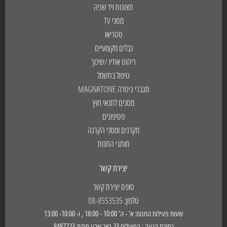
תצוגות ויד שניה
מסכי TV
סטריאו
כבלים מקצועיים
ריהוט אודיו /שיכוך
טיפול בחשמל
מגברי גיטרה MAGNATONE
מסכים לתנאי חוץ
פטיפונים
מקרנים ומסכי הקרנה
מותגי החנות
יצירת קשר
טופס יצירת קשר
טלפון: 08-8553535
שעות פעילות החנות: א' - ה' 10:00 - 18:00 , ו- 10:00- 13:00
כתובת הגעה : הפועלים 23 באר שבע מיקוד 8487223