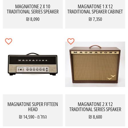
MAGNATONE 2 X 10
MAGNATONE 1 X 12
TRADITIONAL SERIES SPEAKER
TRADITIONAL SPEAKER CABINET
CABINET
8,090 ₪
7,350 ₪
MAGNATONE SUPER FIFTEEN
MAGNATONE 2 X 12
HEAD
TRADITIONAL SERIES SPEAKER
CABINET
8,600 ₪
החל מ - 14,590 ₪