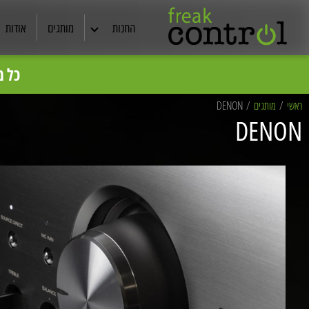
החנות
מותגים
אודות
אוזניות
כל מ
המחירים באתר לפי מחירון צרכ
רמקולים
ראשי
/
מותגים
/
DENON
DENON
קולנוע ביתי
תצוגות ויד שניה
מסכי TV
סטריאו
כבלים מקצועיים
ריהוט אודיו /שיכוך