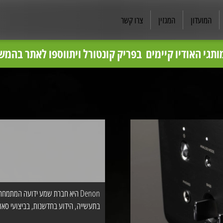
המועדון
המגזין
צרו קשר
בס״ד
ותגי האודיו קיימים בפריק קונטורל ויתווספו לאתר בהמשך
ן מומלצים, לקבלת מחיר תחרותי וייעוץ ללא התחייבות מ
פריק קונטרול
בתעשייה, הידוע בחדשנות, בביצועי סאונ