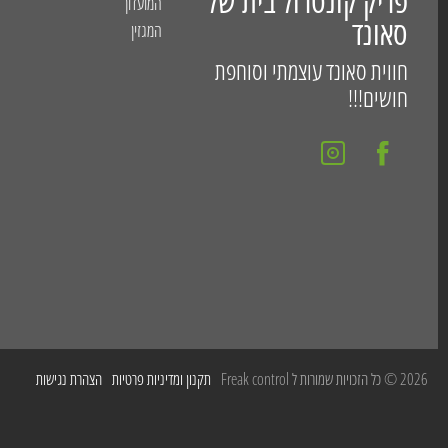
פריק קונטרול בית של
המועדון
סאונד
המגזין
חווית סאונד עוצמתי וסוחפת
חושים!!!
2026 © כל הזכויות שמורות ל Freak control
תקנון ומדיניות פרטיות
הצהרת נגישות