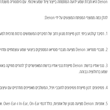
Denon היא חברת שמע ידועה המתמחה בייצור ציוד שמע איכותי. עם היסטוריה משנת 1910, Denon ביסס את עצמו כמוביל בתעשייה, הידוע בחדשנות, בביצועי סאונד ובאמינות גבוהה.
להלן כמה ממוצרי המפתח המוצעים על ידי Denon:
1. רסיבר קולנוע ביתי: דנון מייצרת מגוון רחב של רסיברים המשמשים כרכזת מרכזית למערכות קולנוע ביתי. רסיברים אלה מספקים איכות צליל יוצאת דופן, תומכים בפורמטים שונים של צליל היקפי וכוללים אפשרויות קישוריות מתקדמות, כולל כניסות ויציאות HDMI.
2. מגברי סטריאו: Denon מציעה מגברי סטריאו המספקים ביצועי שמע עוצמתיים ומדויקים לחובבי מוזיקה. מגברים אלה נועדו לשפר את חווית ההאזנה, לספק רפרודוקציה צליל נקי ומדויק.
שמע ברזולוציה גבוהה.
4. פטיפונים: דנון מייצרת פטיפונים לחובבי ויניל, המשלבים מאפיינים מודרניים עם עיצוב קלאסי. הפטיפונים שלהם ידועים ברכיבים האיכותיים שלהם, בהשמעה מדויקת ובנוחות השימוש.
5. אוזניות: Denon מציעה מגוון של אוזניות, כולל דגמי In-Ear, On-Ear ו-Over-Ear. אוזניות אלו נותנות עדיפות לאיכות צליל ונוחות, ומספקות חוויות אודיו סוחפות ומפורטות.