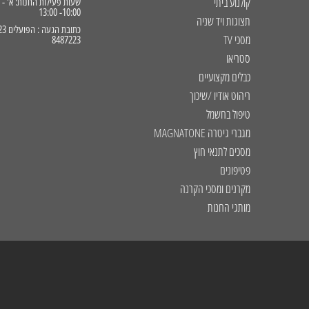
קולנוע ביתי
10:00- 13:00
תצוגות ויד שניה
מסכי TV
8487223
סטריאו
כבלים מקצועיים
ריהוט אודיו /שיכוך
טיפול בחשמל
מגברי גיטרה MAGNATONE
מסכים לתנאי חוץ
פטיפונים
מקרנים ומסכי הקרנה
מותגי החנות