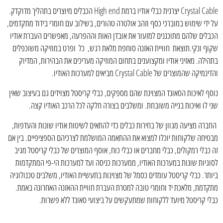
Crystal Cable יצרנית כבלי אודיו ברמת High end הכבלים מיוצרים בתהליך מדוקדק.
על ידי שימוש במוברכי כסף וזהב אולטרה טהורים, בשילוב עם חומרי בידוד מתקדמים,
הכבלים שלהם מתוכננים למזעור את אובדן האות וההפרעה, מאפשרים העברת אודיו
שקוף ונקי.תוצאת חוויית האזנה סוחפת מלאת רגש, כל ופרט במוזיקה משוכפלים
בתהילה. מאזיני אודיו ומקצוענים בתחום המוזיקה מעריכים את הבהירות, המדיוק
והדינמיקה שהמוצרים של Crystal Cable מביאים למערכות האודיו.
נוסף לאיכות הסאונד המצוינת שהם מספקים, כבלי קריסטל מצוידים גם בעיצוב שאין
שני לו ואיכות בנייה משובחת. ומשלבים בצורה חלקה לכל הרכב האודיו קצה.
החברה מציעה מגוון של בחירות כבלים כדי להתאים לשיטות אודיו שונות והעדפות,
מבטיחה שלקוחות יוכלו למצוא את ההתאמה המושלמת לצרכיהם הספציפיים. בין אם
זה כבלי רמקולים, כבלי מחברים או כבלי כוח, אוסף המוצרים של כבלי קריסטל מגיב
לסוגיות שונות במערכות האודיו, ממערכות כניסה ועד למערכות הי-פי המתקדמות
ביותר. כבלי קריסטל עומדים כסמל של מצוינות בתעשיית האודיו, משלבים טכנולוגיה
מתקדמת, מלאכת יד וחומרי טובה למטרת העברת חוויית ההאזנה האחרונה באמת.
כבלי קריסטל מיועד ללקוחות שמתעקשים על ביצועי סאונד ללא פשרות.