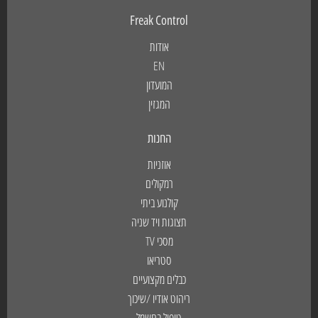
Freak Control
אודות
EN
המועדון
המגזין
החנות
אוזניות
רמקולים
קולנוע ביתי
תצוגות ויד שניה
מסכי TV
סטריאו
כבלים מקצועיים
ריהוט אודיו /שיכוך
טיפול בחשמל