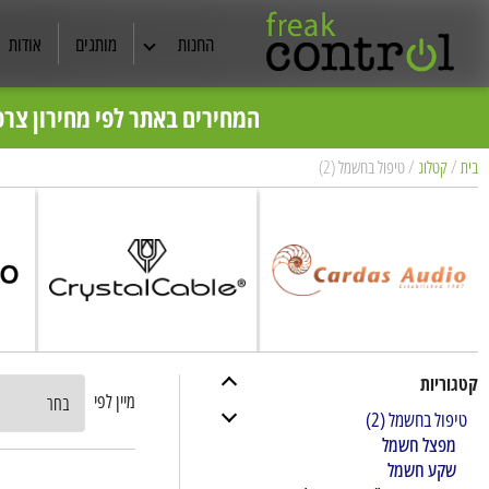
החנות
מותגים
אודות
אוזניות
כל מ
המחירים באתר לפי מחירון צרכ
רמקולים
בית
/
קטלוג
/
טיפול בחשמל (2)
קולנוע ביתי
תצוגות ויד שניה
מסכי TV
סטריאו
קטגוריות
מיין לפי
טיפול בחשמל
(2)
כבלים מקצועיים
מפצל חשמל
שקע חשמל
ריהוט אודיו /שיכוך