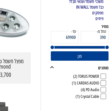
משככי חשמל/שנאי מבדל
כבל חשמל IN WALL
טיפול בחשמל
מפסקים
פיוזים
מגברי גיטרה MAGNATONE
מחיר
החל מ-
עד-
מסכים לתנאי חוץ
פטיפונים
סנן
מפ
מקרנים ומסכי הקרנה
amond
מותגים
3,700 ₪
(2)
TORUS POWER
(1)
CARDAS AUDIO
(4)
PD Audio
(1)
Crystal Cable