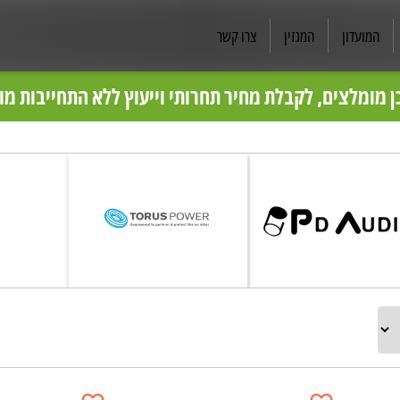
המועדון
המגזין
צרו קשר
בס״ד
ותגי האודיו קיימים בפריק קונטורל ויתווספו לאתר בהמשך
ן מומלצים, לקבלת מחיר תחרותי וייעוץ ללא התחייבות מ
פריק קונטרול