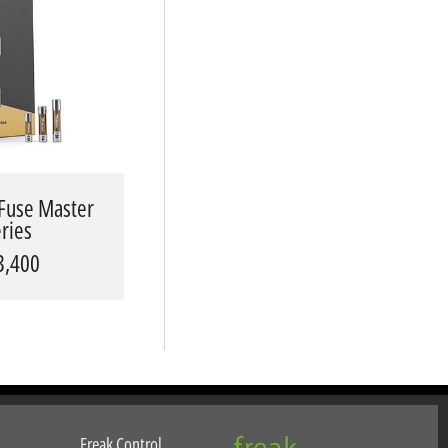
Fuse Master
ries
3,400 ₪
Freak Control