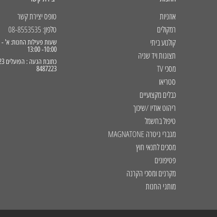
אוזניות
טופס יצירת קשר
רמקולים
טלפון: 08-8553535
קולנוע ביתי
10:00- 13:00
תצוגות ויד שניה
מסכי TV
8487223
סטריאו
כבלים מקצועיים
ריהוט אודיו /שיכוך
טיפול בחשמל
מגברי גיטרה MAGNATONE
מסכים לתנאי חוץ
פטיפונים
מקרנים ומסכי הקרנה
מותגי החנות