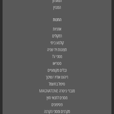
המועדון
המגזין
החנות
אוזניות
רמקולים
קולנוע ביתי
תצוגות ויד שניה
מסכי TV
סטריאו
כבלים מקצועיים
ריהוט אודיו /שיכוך
טיפול בחשמל
מגברי גיטרה MAGNATONE
מסכים לתנאי חוץ
פטיפונים
מקרנים ומסכי הקרנה