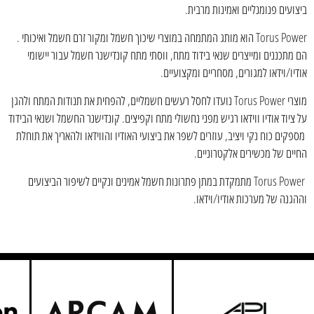
ביצועים פנומנליים ואמינות מרבית.
Torus Power הוא מותג המתמחה במוצרי שיכוך חשמל ומקור זרם חשמל ואיכותי .
הם מתכננים ומייצרים שנאי בידוד מתח, ווסתי מתח קונדישנר חשמל עבור יישומי
אודיו/וידאו למגורים, מסחריים ומקצועיים.
מוצרי Torus Power נועדו לחסל רעשים חשמליים, להפחית את תנודות המתח ולהגן
על ציוד אודיו ווידאו רגיש מפני נחשולי מתח וקפיצים. קונדישנר החשמל ושנאי הבידוד
מספקים כוח נקי ויציב, עוזרים לשפר את ביצועי האודיו והווידאו ולהאריך את תוחלת
החיים של מכשירים אלקטרוניים.
Torus Power מתמקדת במתן פתרונות חשמל אמינים ונקיים לשיפור הביצועים
וההגנה של מערכות אודיו/וידאו.