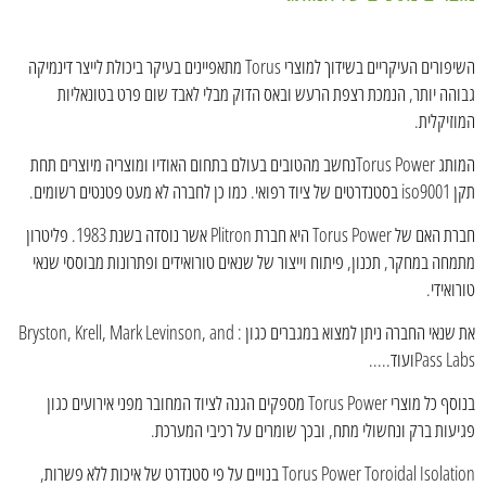
השיפורים העיקריים בשידוך למוצרי Torus מתאפיינים בעיקר ביכולת לייצר דינמיקה
גבוהה יותר, הנמכת רצפת הרעש ובאס הדוק מבלי לאבד שום פרט בטונאליות
המוזיקלית.
המותג Torus Powerנחשב מהטובים בעולם בתחום האודיו ומוצריה מיוצרים תחת
תקן iso9001 בסטנדרטים של ציוד רפואי. כמו כן לחברה לא מעט פטנטים רשומים.
חברת האם של Torus Power היא חברת Plitron אשר נוסדה בשנת 1983. פליטרון
מתמחה במחקר, תכנון, פיתוח וייצור של שנאים טורואידים ופתרונות מבוססי שנאי
טורואידי.
את שנאי החברה ניתן למצוא במגברים כגון : Bryston, Krell, Mark Levinson, and
Pass Labsועוד.....
בנוסף כל מוצרי Torus Power מספקים הגנה לציוד המחובר מפני אירועים כגון
פגיעות ברק ונחשולי מתח, ובכך שומרים על רכיבי המערכת.
Torus Power Toroidal Isolation בנויים על פי סטנדרט של איכות ללא פשרות,