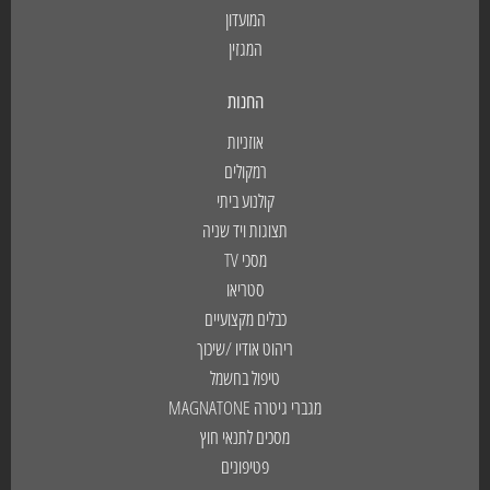
המועדון
המגזין
החנות
אוזניות
רמקולים
קולנוע ביתי
תצוגות ויד שניה
מסכי TV
סטריאו
כבלים מקצועיים
ריהוט אודיו /שיכוך
טיפול בחשמל
מגברי גיטרה MAGNATONE
מסכים לתנאי חוץ
פטיפונים