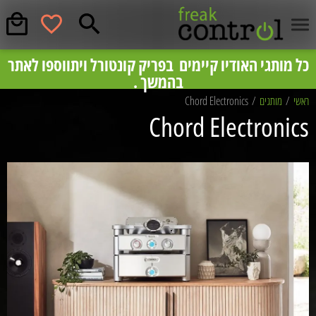
המחירים באתר לפי מחירון צרכן מומלצים, לקבלת
כל מותגי האודיו קיימים בפריק קונטורל ויתווספו לאתר
בס״ד
פריק קונטרול
בהמשך .
מחיר תחרותי וייעוץ ללא התחייבות מוזמנים להתקשר
08-8553535.
ראשי
/
מותגים
/
Chord Electronics
Chord Electronics