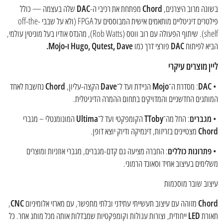
בשונה מרוב היצרנים,
Chord
מפתחת את רכיבי ה-
DAC
שלה בעצמה — כולל
פילטרים דיגיטליים מותאמים אישית המבוססים על FPGA (ולא על שבבי off-the-
shelf). שיתוף הפעולה עם רוב ווטס (Rob Watts), מהנדס אודיו בעל מוניטין עולמי,
הביא לפיתוח
DAC
פורצי דרך כמו
Hugo, Qutest, Dave ו-Mojo.
ליין מוצרים עיקרי
•
DAC
: מסדרת ה־
Mojo
הניידת ועד ל־
Dave
הקצה-עליון,
Chord
נחשבת לאחד
המותגים החדשניים והמדויקים בתחום ההמרה הדיגיטלית.
•
מגברים
: החל מה־
TToby
הקומפקטי ועד ל־
Ultima
המונומנטלי – מגברי
Chord
מצטיינים בזריזות, דינמיקה ודיוק יוצא דופן.
•
פתרונות כוללים
: החברה מציעה גם קדם-מגברים, מגברי אוזניות ומוצרים
משלימים בעיצוב אחיד וסאונד הרמוני.
עיצוב שובר מוסכמות
Chord
מזוהה עם עיצוב תעשייתי עתידני ובלתי מתפשר, עם מארזי אלומיניום
CNC
,
תאורת
LED
ייחודית, וצורות עגולות וקומפקטיות שמבדלות אותה מכל מותג אחר. כל