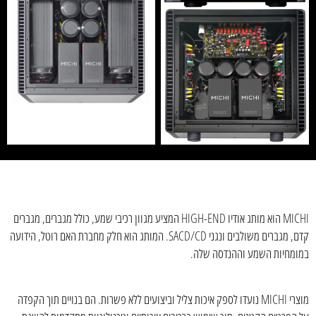
MICHI הוא מותג אודיו HIGH-END המציע מגוון רכיבי שמע, כולל מגברים, מגברים
קדם, מגברים משולבים ונגני SACD/CD. המותג הוא חלק מחברת האם רוטל, הידועה
במומחיות השמע וההנדסה שלה.
מוצרי MICHI נועדו לספק איכות צליל וביצועים ללא פשרות. הם בנויים תוך הקפדה