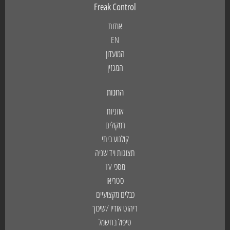
Freak Control
אודות
EN
המועדון
המגזין
החנות
אוזניות
רמקולים
קולנוע ביתי
תצוגות ויד שניה
מסכי TV
סטריאו
כבלים מקצועיים
ריהוט אודיו /שיכוך
טיפול בחשמל