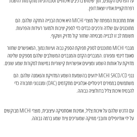
על הפרטים הקטנים, תוך שימוש ברכיבים איכותיים וטכנולוגיות מתקדמות להשגת
רפרודוקציית אודיו יוצאת דופן.
אחת מתכונות המפתח של מוצרי MICHI היא איכות הבנייה החזקה שלהם. הם
מתוכננים עם שלדה ורכיבים כבדים כדי לספק יציבות ולמזער רעידות והפרעות.
תשומת לב זו לבנייה מבטיחה שחזור קול מדויק ושקוף.
מגברי MICHI מתוכננים לספק תפוקת הספק גבוה ועיוות נמוך, המאפשרים שחזור
סאונד דינמי ומפורט. המגברים הקדם והמגברים המשולבים שלהם מספקים שליטה
מדויקת על אותות השמע ומציעים אפשרויות קישוריות גמישות למקורות שמע שונים.
נגני MICHI SACD/CD ידועים בהשמעת השמע המדויקת והנאמנה שלהם. הם
משתמשים בממירים דיגיטליים-אנלוגיים מתקדמים (DAC) ומנגנוני תחבורה כדי
להבטיח איכות צליל ברזולוציה גבוהה.
עם הדגש שלהם על איכות צליל, אמינות ואסתטיקה עיצובית, מוצרי MICHI מבוקשים
על ידי אודיופילים וחובבי מוזיקה שמעריכים ציוד שמע ברמה גבוהה.