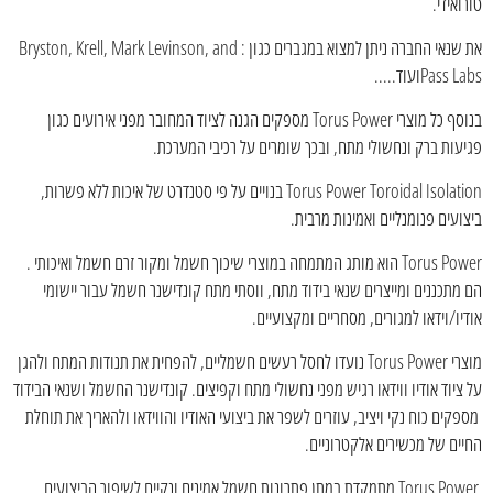
טורואידי.
את שנאי החברה ניתן למצוא במגברים כגון : Bryston, Krell, Mark Levinson, and
Pass Labsועוד.....
בנוסף כל מוצרי Torus Power מספקים הגנה לציוד המחובר מפני אירועים כגון
פגיעות ברק ונחשולי מתח, ובכך שומרים על רכיבי המערכת.
Torus Power Toroidal Isolation בנויים על פי סטנדרט של איכות ללא פשרות,
ביצועים פנומנליים ואמינות מרבית.
Torus Power הוא מותג המתמחה במוצרי שיכוך חשמל ומקור זרם חשמל ואיכותי .
הם מתכננים ומייצרים שנאי בידוד מתח, ווסתי מתח קונדישנר חשמל עבור יישומי
אודיו/וידאו למגורים, מסחריים ומקצועיים.
מוצרי Torus Power נועדו לחסל רעשים חשמליים, להפחית את תנודות המתח ולהגן
על ציוד אודיו ווידאו רגיש מפני נחשולי מתח וקפיצים. קונדישנר החשמל ושנאי הבידוד
מספקים כוח נקי ויציב, עוזרים לשפר את ביצועי האודיו והווידאו ולהאריך את תוחלת
החיים של מכשירים אלקטרוניים.
Torus Power מתמקדת במתן פתרונות חשמל אמינים ונקיים לשיפור הביצועים