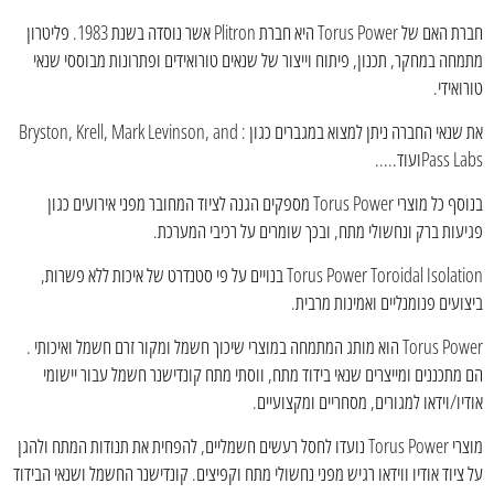
חברת האם של Torus Power היא חברת Plitron אשר נוסדה בשנת 1983. פליטרון
מתמחה במחקר, תכנון, פיתוח וייצור של שנאים טורואידים ופתרונות מבוססי שנאי
טורואידי.
את שנאי החברה ניתן למצוא במגברים כגון : Bryston, Krell, Mark Levinson, and
Pass Labsועוד.....
בנוסף כל מוצרי Torus Power מספקים הגנה לציוד המחובר מפני אירועים כגון
פגיעות ברק ונחשולי מתח, ובכך שומרים על רכיבי המערכת.
Torus Power Toroidal Isolation בנויים על פי סטנדרט של איכות ללא פשרות,
ביצועים פנומנליים ואמינות מרבית.
Torus Power הוא מותג המתמחה במוצרי שיכוך חשמל ומקור זרם חשמל ואיכותי .
הם מתכננים ומייצרים שנאי בידוד מתח, ווסתי מתח קונדישנר חשמל עבור יישומי
אודיו/וידאו למגורים, מסחריים ומקצועיים.
מוצרי Torus Power נועדו לחסל רעשים חשמליים, להפחית את תנודות המתח ולהגן
על ציוד אודיו ווידאו רגיש מפני נחשולי מתח וקפיצים. קונדישנר החשמל ושנאי הבידוד