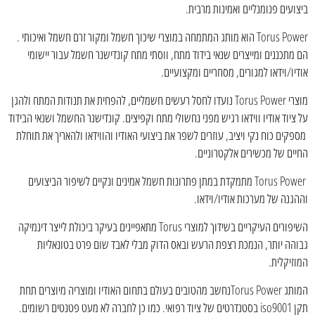
ביצועים פנומנליים ואמינות מרבית.
Torus Power הוא מותג המתמחה במוצרי שיכוך חשמל ומקור זרם חשמל ואיכותי .
הם מתכננים ומייצרים שנאי בידוד מתח, ווסתי מתח קונדישנר חשמל עבור יישומי
אודיו/וידאו למגורים, מסחריים ומקצועיים.
מוצרי Torus Power נועדו לחסל רעשים חשמליים, להפחית את תנודות המתח ולהגן
על ציוד אודיו ווידאו רגיש מפני נחשולי מתח וקפיצים. קונדישנר החשמל ושנאי הבידוד
מספקים כוח נקי ויציב, עוזרים לשפר את ביצועי האודיו והווידאו ולהאריך את תוחלת
החיים של מכשירים אלקטרוניים.
Torus Power מתמקדת במתן פתרונות חשמל אמינים ונקיים לשיפור הביצועים
וההגנה של מערכות אודיו/וידאו.
השיפורים העיקריים בשידוך למוצרי Torus מתאפיינים בעיקר ביכולת לייצר דינמיקה
גבוהה יותר, הנמכת רצפת הרעש ובאס הדוק מבלי לאבד שום פרט בטונאליות
המוזיקלית.
המותג Torus Powerנחשב מהטובים בעולם בתחום האודיו ומוצריה מיוצרים תחת
תקן iso9001 בסטנדרטים של ציוד רפואי. כמו כן לחברה לא מעט פטנטים רשומים.