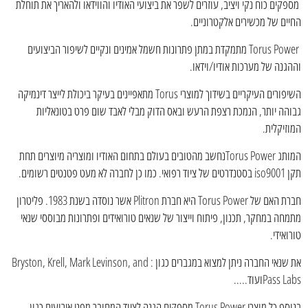
מספקים כוח נקי ויציב, עוזרים לשפר את ביצועי האודיו והווידאו ולהאריך את תוחלת
החיים של מכשירים אלקטרוניים.
Torus Power מתמקדת במתן פתרונות חשמל אמינים ונקיים לשיפור הביצועים
וההגנה של מערכות אודיו/וידאו.
השיפורים העיקריים בשידוך למוצרי Torus מתאפיינים בעיקר ביכולת לייצר דינמיקה
גבוהה יותר, הנמכת רצפת הרעש ובאס הדוק מבלי לאבד שום פרט בטונאליות
המוזיקלית.
המותג Torus Powerנחשב מהטובים בעולם בתחום האודיו ומוצריה מיוצרים תחת
תקן iso9001 בסטנדרטים של ציוד רפואי. כמו כן לחברה לא מעט פטנטים רשומים.
חברת האם של Torus Power היא חברת Plitron אשר נוסדה בשנת 1983. פליטרון
מתמחה במחקר, תכנון, פיתוח וייצור של שנאים טורואידים ופתרונות מבוססי שנאי
טורואידי.
את שנאי החברה ניתן למצוא במגברים כגון : Bryston, Krell, Mark Levinson, and
Pass Labsועוד.....
בנוסף כל מוצרי Torus Power מספקים הגנה לציוד המחובר מפני אירועים כגון