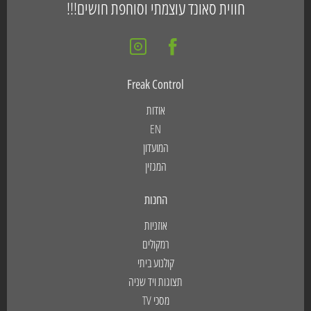
חווית סאונד עוצמתי וסוחפת חושים!!!
Freak Control
אודות
EN
המועדון
המגזין
החנות
אוזניות
רמקולים
קולנוע ביתי
תצוגות ויד שניה
מסכי TV