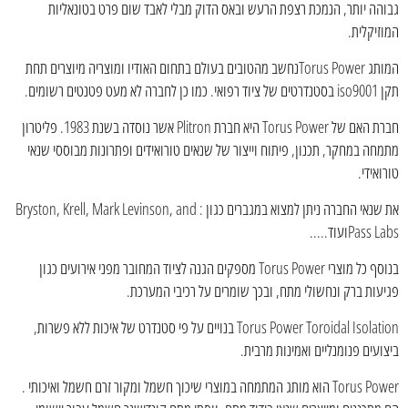
גבוהה יותר, הנמכת רצפת הרעש ובאס הדוק מבלי לאבד שום פרט בטונאליות
המוזיקלית.
המותג Torus Powerנחשב מהטובים בעולם בתחום האודיו ומוצריה מיוצרים תחת
תקן iso9001 בסטנדרטים של ציוד רפואי. כמו כן לחברה לא מעט פטנטים רשומים.
חברת האם של Torus Power היא חברת Plitron אשר נוסדה בשנת 1983. פליטרון
מתמחה במחקר, תכנון, פיתוח וייצור של שנאים טורואידים ופתרונות מבוססי שנאי
טורואידי.
את שנאי החברה ניתן למצוא במגברים כגון : Bryston, Krell, Mark Levinson, and
Pass Labsועוד.....
בנוסף כל מוצרי Torus Power מספקים הגנה לציוד המחובר מפני אירועים כגון
פגיעות ברק ונחשולי מתח, ובכך שומרים על רכיבי המערכת.
Torus Power Toroidal Isolation בנויים על פי סטנדרט של איכות ללא פשרות,
ביצועים פנומנליים ואמינות מרבית.
Torus Power הוא מותג המתמחה במוצרי שיכוך חשמל ומקור זרם חשמל ואיכותי .