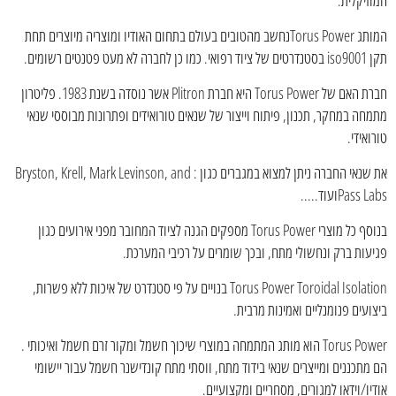
המותג Torus Powerנחשב מהטובים בעולם בתחום האודיו ומוצריה מיוצרים תחת
תקן iso9001 בסטנדרטים של ציוד רפואי. כמו כן לחברה לא מעט פטנטים רשומים.
חברת האם של Torus Power היא חברת Plitron אשר נוסדה בשנת 1983. פליטרון
מתמחה במחקר, תכנון, פיתוח וייצור של שנאים טורואידים ופתרונות מבוססי שנאי
טורואידי.
את שנאי החברה ניתן למצוא במגברים כגון : Bryston, Krell, Mark Levinson, and
Pass Labsועוד.....
בנוסף כל מוצרי Torus Power מספקים הגנה לציוד המחובר מפני אירועים כגון
פגיעות ברק ונחשולי מתח, ובכך שומרים על רכיבי המערכת.
Torus Power Toroidal Isolation בנויים על פי סטנדרט של איכות ללא פשרות,
ביצועים פנומנליים ואמינות מרבית.
Torus Power הוא מותג המתמחה במוצרי שיכוך חשמל ומקור זרם חשמל ואיכותי .
הם מתכננים ומייצרים שנאי בידוד מתח, ווסתי מתח קונדישנר חשמל עבור יישומי
אודיו/וידאו למגורים, מסחריים ומקצועיים.