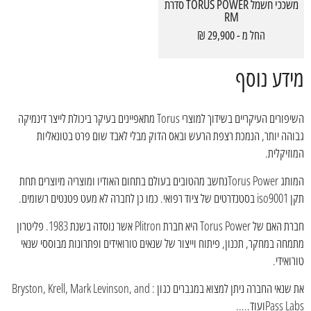
משככי חשמל TORUS POWER סדרת
RM
החל מ - 29,900 ₪
מידע נוסף
השיפורים העיקריים בשידוך למוצרי Torus מתאפיינים בעיקר ביכולת לייצר דינמיקה
גבוהה יותר, הנמכת רצפת הרעש ובאס הדוק מבלי לאבד שום פרט בטונאליות
המוזיקלית.
המותג Torus Powerנחשב מהטובים בעולם בתחום האודיו ומוצריה מיוצרים תחת
תקן iso9001 בסטנדרטים של ציוד רפואי. כמו כן לחברה לא מעט פטנטים רשומים.
חברת האם של Torus Power היא חברת Plitron אשר נוסדה בשנת 1983. פליטרון
מתמחה במחקר, תכנון, פיתוח וייצור של שנאים טורואידים ופתרונות מבוססי שנאי
טורואידי.
את שנאי החברה ניתן למצוא במגברים כגון : Bryston, Krell, Mark Levinson, and
Pass Labsועוד.....