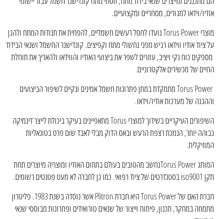
הם מתכננים ומייצרים שנאי בידוד מתח, ווסתי מתח קונדישנר חשמל עבור יישומי
אודיו/וידאו למגורים, מסחריים ומקצועיים.
מוצרי Torus Power נועדו לחסל רעשים חשמליים, להפחית את תנודות המתח ולהגן
על ציוד אודיו ווידאו רגיש מפני נחשולי מתח וקפיצים. קונדישנר החשמל ושנאי הבידוד
מספקים כוח נקי ויציב, עוזרים לשפר את ביצועי האודיו והווידאו ולהאריך את תוחלת
החיים של מכשירים אלקטרוניים.
Torus Power מתמקדת במתן פתרונות חשמל אמינים ונקיים לשיפור הביצועים
וההגנה של מערכות אודיו/וידאו.
השיפורים העיקריים בשידוך למוצרי Torus מתאפיינים בעיקר ביכולת לייצר דינמיקה
גבוהה יותר, הנמכת רצפת הרעש ובאס הדוק מבלי לאבד שום פרט בטונאליות
המוזיקלית.
המותג Torus Powerנחשב מהטובים בעולם בתחום האודיו ומוצריה מיוצרים תחת
תקן iso9001 בסטנדרטים של ציוד רפואי. כמו כן לחברה לא מעט פטנטים רשומים.
חברת האם של Torus Power היא חברת Plitron אשר נוסדה בשנת 1983. פליטרון
מתמחה במחקר, תכנון, פיתוח וייצור של שנאים טורואידים ופתרונות מבוססי שנאי