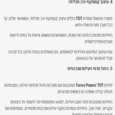
4. עיצוב קומפקטי ורב-תכליתי:
משככי החשמל מסדרת
TOT
כוללים עיצוב קומפקטי ורב-תכליתי, המאפשר שילוב קל
בכל מערך מערכת אודיו-וידאו.
היחידות זמינות ביכולות כוח שונות, המאפשרות התאמה אישית על בסיס דרישות
מערכת אינדיבידואלית.
עם העיצוב המלוטש והידידותי למשתמש, הם משתלבים בצורה חלקה בכל סביבה
מבלי להתפשר על הביצועים.
5. ניהול תרמי ויעילות אנרגטית:
יחידות
Torus Power TOT
מתוכננות עם מערכות ניהול תרמיות יעילות, המבטיחות
פעולה קרירה ואמינה גם בתנאים תובעניים.
היחידות מתוכננות לפזר חום ביעילות, למנוע התחממות יתר ולשמור על ביצועים
עקביים. יתרה מכך, היחידות עומדות בתקני יעילות אנרגטית מחמירים, ומפחיתות את
צריכת החשמל ועלויות התפעול.