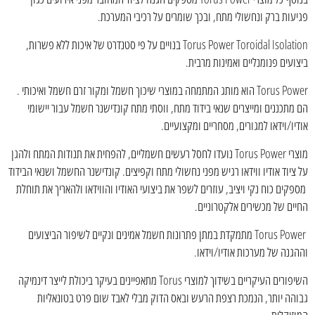
פגיעות ברק ונחשולי מתח, ובכך שומרים על רכיבי המערכת.
Torus Power Toroidal Isolation בנויים על פי סטנדרט של איכות ללא פשרות,
ביצועים פנומנליים ואמינות מרבית.
Torus Power הוא מותג המתמחה במוצרי שיכוך חשמל ומקור זרם חשמל ואיכותי .
הם מתכננים ומייצרים שנאי בידוד מתח, ווסתי מתח קונדישנר חשמל עבור יישומי
אודיו/וידאו למגורים, מסחריים ומקצועיים.
מוצרי Torus Power נועדו לחסל רעשים חשמליים, להפחית את תנודות המתח ולהגן
על ציוד אודיו ווידאו רגיש מפני נחשולי מתח וקפיצים. קונדישנר החשמל ושנאי הבידוד
מספקים כוח נקי ויציב, עוזרים לשפר את ביצועי האודיו והווידאו ולהאריך את תוחלת
החיים של מכשירים אלקטרוניים.
Torus Power מתמקדת במתן פתרונות חשמל אמינים ונקיים לשיפור הביצועים
וההגנה של מערכות אודיו/וידאו.
השיפורים העיקריים בשידוך למוצרי Torus מתאפיינים בעיקר ביכולת לייצר דינמיקה
גבוהה יותר, הנמכת רצפת הרעש ובאס הדוק מבלי לאבד שום פרט בטונאליות
המוזיקלית.