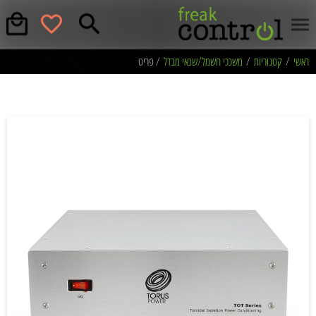
ראשי
/
קטגוריות
/
משככי חשמל/שנאי מבדל
/ פריט