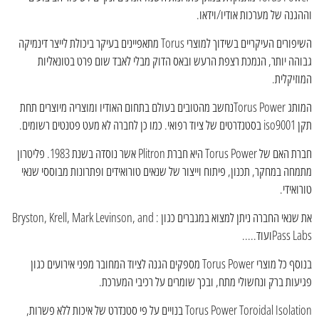
וההגנה של מערכות אודיו/וידאו.
השיפורים העיקריים בשידוך למוצרי Torus מתאפיינים בעיקר ביכולת לייצר דינמיקה
גבוהה יותר, הנמכת רצפת הרעש ובאס הדוק מבלי לאבד שום פרט בטונאליות
המוזיקלית.
המותג Torus Powerנחשב מהטובים בעולם בתחום האודיו ומוצריה מיוצרים תחת
תקן iso9001 בסטנדרטים של ציוד רפואי. כמו כן לחברה לא מעט פטנטים רשומים.
חברת האם של Torus Power היא חברת Plitron אשר נוסדה בשנת 1983. פליטרון
מתמחה במחקר, תכנון, פיתוח וייצור של שנאים טורואידים ופתרונות מבוססי שנאי
טורואידי.
את שנאי החברה ניתן למצוא במגברים כגון : Bryston, Krell, Mark Levinson, and
Pass Labsועוד.....
בנוסף כל מוצרי Torus Power מספקים הגנה לציוד המחובר מפני אירועים כגון
פגיעות ברק ונחשולי מתח, ובכך שומרים על רכיבי המערכת.
Torus Power Toroidal Isolation בנויים על פי סטנדרט של איכות ללא פשרות,