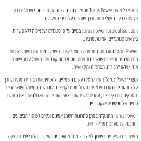
בנוסף כל מוצרי Torus Power מספקים הגנה לציוד המחובר מפני אירועים כגון
פגיעות ברק ונחשולי מתח, ובכך שומרים על רכיבי המערכת.
Torus Power Toroidal Isolation בנויים על פי סטנדרט של איכות ללא פשרות,
ביצועים פנומנליים ואמינות מרבית.
Torus Power הוא מותג המתמחה במוצרי שיכוך חשמל ומקור זרם חשמל ואיכותי .
הם מתכננים ומייצרים שנאי בידוד מתח, ווסתי מתח קונדישנר חשמל עבור יישומי
אודיו/וידאו למגורים, מסחריים ומקצועיים.
מוצרי Torus Power נועדו לחסל רעשים חשמליים, להפחית את תנודות המתח ולהגן
על ציוד אודיו ווידאו רגיש מפני נחשולי מתח וקפיצים. קונדישנר החשמל ושנאי הבידוד
מספקים כוח נקי ויציב, עוזרים לשפר את ביצועי האודיו והווידאו ולהאריך את תוחלת
החיים של מכשירים אלקטרוניים.
Torus Power מתמקדת במתן פתרונות חשמל אמינים ונקיים לשיפור הביצועים
וההגנה של מערכות אודיו/וידאו.
השיפורים העיקריים בשידוך למוצרי Torus מתאפיינים בעיקר ביכולת לייצר דינמיקה