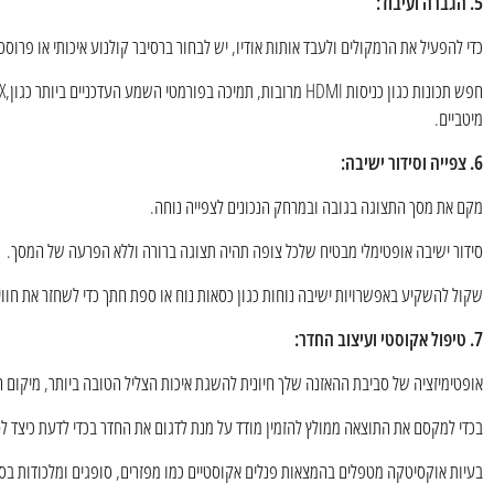
5. הגברה ועיבוד:
כדי להפעיל את הרמקולים ולעבד אותות אודיו, יש לבחור ברסיבר קולנוע איכותי או פרוס
מיטביים.
6. צפייה וסידור ישיבה:
מקם את מסך התצוגה בגובה ובמרחק הנכונים לצפייה נוחה.
סידור ישיבה אופטימלי מבטיח שלכל צופה תהיה תצוגה ברורה וללא הפרעה של המסך.
שקול להשקיע באפשרויות ישיבה נוחות כגון כסאות נוח או ספת חתך כדי לשחזר את חווי
7. טיפול אקוסטי ועיצוב החדר:
אופטימיזציה של סביבת ההאזנה שלך חיונית להשגת איכות הצליל הטובה ביותר, מיקום ה
בכדי למקסם את התוצאה ממולץ להזמין מודד על מנת לדגום את החדר בכדי לדעת כיצד לטפל
בעיות אוקסיטקה מטפלים בהמצאות פנלים אקוסטיים כמו מפזרים, סופגים ומלכודות בס