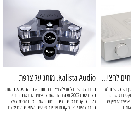
FreakControl גאים ושמחים להציג חברה חדשה תחת קורותינו Karan Acoustics
Kalista Audio. מותג על צרפתי .
ו באופן רשמי. ישנם לא
החברה נחשבת למובילה מאוד בתחום האודיו הדיגיטלי. המותג
תגי מגברים מתקדמים, אך Karan נוקטת בגישה כה
נולד בשנת 2003 וזכה מהר מאוד לתשומת לב ושבחים רבים
אפשר לדמיין את
בקרב סוקרים בכירים רבים בתחום האודיו. כיום המטרה של
ודיו.
החברה היא לייצר מקורות אודיו דיגיטליים מעוצבים עם יכולת
נדירה לשחזור צליל עם סאונד אנלוגי.