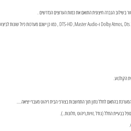
סור בשילוב הגברה חיצונית התואם את כמות הערוצים הנדרשים .
חפש תכונות כגון כניסות HDMI מרובות, תמיכה בפורמטי השמע העדכניים ביותר כגון,Dolby Atmos, Dts X ו-DTS-HD ,Master Audio , כמו כן ישנם מערכו
ת הקולנוע.
מערכת בהתאם לחלל נתון תוך התחשבות בצורכי הבית ריהוט מעברי יציאה....
 בבעיית החלל (גודל ,זויות,ריהוט ,חלונות..).
.