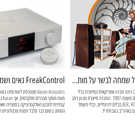
פריק קונטרול שמחה לבשר על מותג חדש שנכנס לנבחרת Cardas Audio
חברת Cardas Audio הינה חברה אמריקאית המייצרת כבלי
Karan Acoustics מצטרפת לשורותינ
אודיו ורכיבים מובחרים משנת-1987. החברה מייצרת מגוון רחב
מעט מו
של כבלי רמקולים, XLR, RCA,כבלים דיגיטליים, כבלי חשמל
קפדנית לתכנון האלקטרוניקה במוצריה שאי 
ים בארה"ב בעבודת יד.
המותג בשום דבר מלבד פסגת טכנולוגיית הא