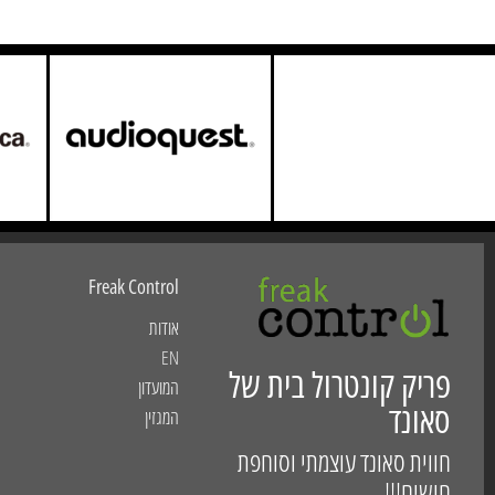
Freak Control
אודות
EN
פריק קונטרול בית של
המועדון
סאונד
המגזין
חווית סאונד עוצמתי וסוחפת
חושים!!!