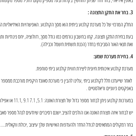
באופן אידיאלי, בחר חדר שניתן להחשיך בקלות ובעל מספיק מקום להכיל מספר מקומות יש
3. בחר את התקן התצוגה :
החלק המרכזי של כל מערכת קולנוע ביתית הוא מסך הקולנוע. האפשרויות האידיאליות הן 
ואת תנאי האור הסביבתי בחדר (הכנת תשתית חשמל וכבילה).
4. בחירת מערכת שמע:
מערכת קולנוע איכותית חיונית ליצירת חווית קולנוע ביתי סוחפת.
לאחר שייעדנו חלל לקולנוע ביתי ,עלינו להבין כי מערכת סאונד היקפית מורכבת ממספר
באפקטים כיווניים וריאלסטיים .
במערכות קולנוע ניתן לבחור מספר גדול של תצורת האזנה: 5.1, 7.1 9.1 ,11.1 או אפילו Dolby Atmos 5.1.2 או 5.1.4 או 9.1.4 לחוויית שמע תלת מימדית עם סאונד מהתקרה.
יש לבחור איזה תצורת האזנה אנו הולכים להציב.ישנם רסיברים שיודעים לנהל מספר סאבים
בחר רמקולים המתאימים לגודל החדר ולהעדפות האישיות שלך עיצוב ,יכולת ווקאלית.....