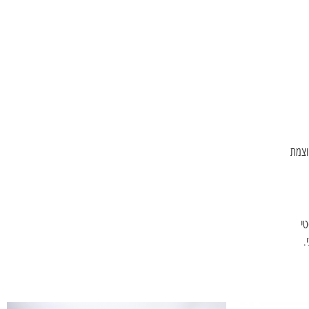
וצמת
טי
.