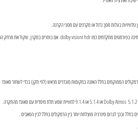
יבה ואת ציוד האודיו.
טלוויזיות בעלות מסך גדול או מקרנים עם מסכי הקרנה.
בעת בחירת התקן תצוגה, קחו בחשבון גורמים כמו גודל מסך, רזולוציה, יחס ניגודיות ותמיכה בפורמטים מתקדמים כמו hdr וdolby vision. אם בוחרים במ
 רמקולים הממוקמים בחלל האזנה במקומות מוגדרים מראש (לפי תקן) בכדי לשחזר סאונד
 בחלל ובכך לגרום סינרגיה מוצלחת יותר בין הרמקולים בחלל לבין הסאבים .