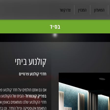
המועדון
המגזין
צרו קשר
בס״ד
ותגי האודיו קיימים בפריק קונטורל ויתווספו לאתר בהמשך
ן מומלצים, לקבלת מחיר תחרותי וייעוץ ללא התחייבות מ
פריק קונטרול
קולנוע ביתי
חדרי קולנוע פרטיים
אם גם אתם חולמים על חדר קולנוע פר
בפריק קונטרול
- הבית של הקולנוע ה
חדרי הקולנוע שלנו מותאמים באופן איש
התאמת אקוסטיקה וכיול החדר, וכן בח