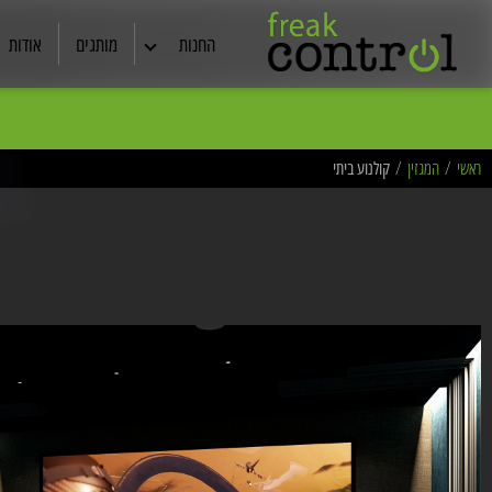
החנות
מותגים
אודות
אוזניות
כל מ
המחירים באתר לפי מחירון צרכ
רמקולים
ראשי
/
המגזין
/
קולנוע ביתי
קולנוע ביתי
תצוגות ויד שניה
מסכי TV
סטריאו
כבלים מקצועיים
ריהוט אודיו /שיכוך