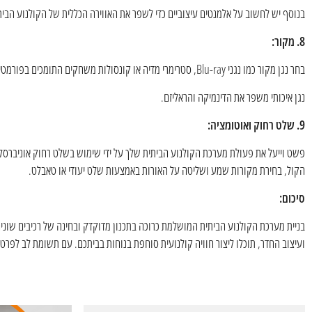
בנוסף יש לחשוב על אלמנטים עיצוביים כדי לשפר את האווירה הכללית של הקולנוע הבית
8. מקור:
בחר נגן מקור כמו נגני Blu-ray, סטרימרי מדיה או קונסולות משחקים התומכים בפורמטים של אודיו ורזולוצית תמונה גבוהה.
נגן איכותי משפר את הדינמיקה והראליזם.
9. שלט רחוק ואוטומציה:
פשט וייעל את פעולת מערכת הקולנוע הביתית שלך על ידי שימוש בשלט רחוק אוניברסלי
הקול, בחירת מקורות שמע ושליטה על האורות באמצעות שלט יעודי או טאבלט.
סיכום:
בניית מערכת הקולנוע הביתית המושלמת כרוכה בתכנון מדוקדק ובחינה של רכיבים שונ
ועיצוב החדר, תוכלו ליצור חוויה קולנועית סוחפת בנוחות בביתכם. עם תשומת לב לפר