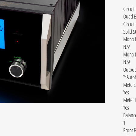
Circuit
Quad B
Circuit
Solid S
Mono B
N/A
Mono P
N/A
Output
Autof
Meters
Yes
Meter L
Yes
Balanc
1
Front 