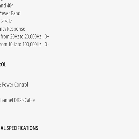
>40 Wideband
Power Band
o 20kHz
ncy Response
+0, -0.25dB from 20Hz to 20,000Hz
+0, -3.0dB from 10Hz to 100,000Hz
ROL
 Power Control
Channel DB25 Cable
AL SPECIFICATIONS