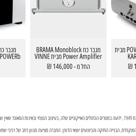
מגבר כח POWERb MONO מבית
מגבר כח BRAMA Monoblock
KA
Power Amplifier מבית VINNE
S
ROSSI
החל מ - 146,000 ₪
₪