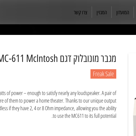
המועדון
המגזין
צרו קשר
מגבר מונובלוק דגם MC-611 McIntosh
Freak Sale
 of power – enough to satisfy nearly any loudspeaker. A pair of
re of them to power a home theater. Thanks to our unique output
less if they have 2, 4 or 8 Ohm impedance, allowing you the ability
to use the MC611 to its full potential.