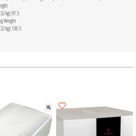
eight
97.5 lbs (44.32 kg)
ng Weight
130.5 lbs (59.32 kg)