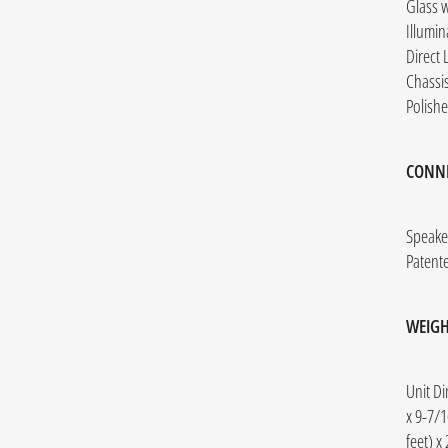
Glass 
Illumin
Direct 
Chassis
Polishe
CONNE
Speake
Patent
WEIGH
Unit D
feet) x