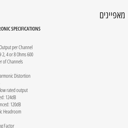
מאפיינים
RONIC SPECIFICATIONS
Output per Channel
600 Watts @ 2, 4 or 8 Ohms
 of Channels
armonic Distortion
%
low rated output
ed: 124dB
nced: 120dB
ic Headroom
g Factor