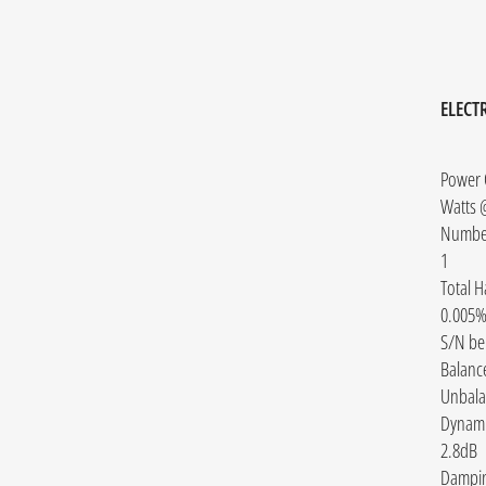
ELECT
Power 
Number
1
Total H
0.005
S/N be
Balanc
Unbala
Dynam
2.8dB
Dampin