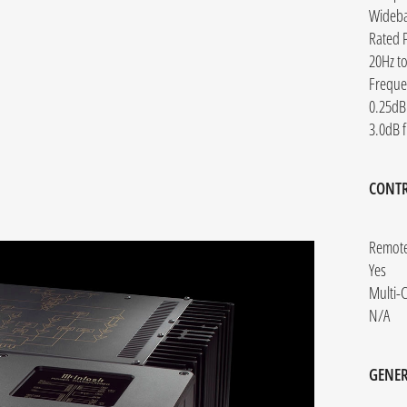
Rated 
20Hz t
Freque
CONT
Remote
Yes
Multi-
N/A
GENER