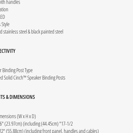
with handles
ation
LED
 Style
d stainless steel & black painted steel
CTIVITY
r Binding Post Type
ed Solid Cinch™ Speaker Binding Posts
TS & DIMENSIONS
imensions (W x H x D)
17-1/2" (44.45cm) x 9-7/16" (23.97cm) (including
 22" (55.88cm) (including front panel, handles and cables)