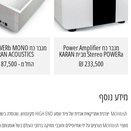
מגבר כח Power Amplifier
Stereo POWERa​ מבית KARAN
RAN ACOUSTICS
ACOUSTICS
233,500 ₪
החל מ - 187,500 ₪
מידע נוסף
McIntosh יצרנית אמריקאית אגדית של ציוד שמע HIGH END מקינטוש, שנוסדה בשנת 1949, ידועה במטרים הכחולים האייקוניים שלה, בעיצוב הנצחי ובאיכות הסאונד שאין שני לה.
מוצרי McIntosh נערצים על ידי אודיופילים וחובבי מוזיקה ברחבי העולם בשל אומנותם המוקפדת, הבנייה החזקה והביצועים יוצאי הדופן. החברה מציעה מגוון רחב של רכיבי שמע, לרבות מגברים, קדם מגברים, נגני CD, פטיפונים, רמקולים ומערכות קולנוע ביתי.