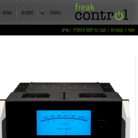
החנות
מותגים
אודות
אוזניות
ראשי
/
קטגוריות
/
מגבר כח POWER AMP
/ פריט
רמקולים
קולנוע ביתי
תצוגות ויד שניה
מסכי TV
סטריאו
כבלים מקצועיים
ריהוט אודיו /שיכוך