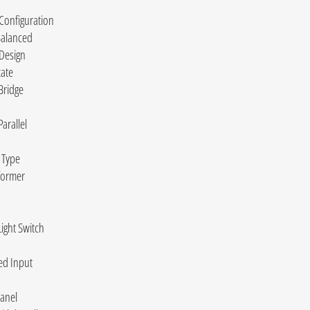
 Configuration
alanced
 Design
tate
ridge
arallel
 Type
ormer™
ight Switch
ed Input
Panel