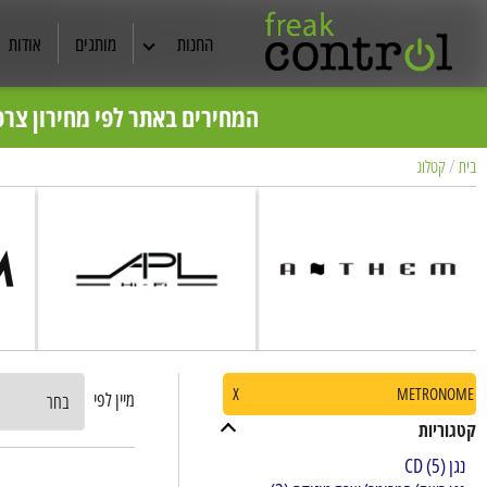
החנות
מותגים
אודות
אוזניות
כל מ
המחירים באתר לפי מחירון צרכ
רמקולים
בית
/
קטלוג
קולנוע ביתי
תצוגות ויד שניה
מסכי TV
סטריאו
X
METRONOME
מיין לפי
כבלים מקצועיים
קטגוריות
נגן CD
(5)
ריהוט אודיו /שיכוך