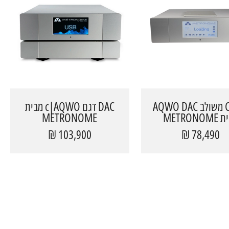
נגן CD משולב AQWO DAC
DAC דגם c|AQWO מבית
METRONO
METRONOME
103,900 ₪
78,490 ₪