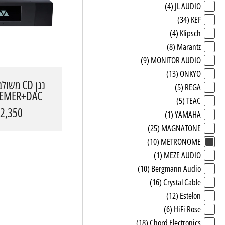
(4)
JL AUDIO
(34)
KEF
(4)
Klipsch
(8)
Marantz
(9)
MONITOR AUDIO
(13)
ONKYO
(5)
REGA
(5)
TEAC
RONOME
2,350 ₪
(1)
YAMAHA
(25)
MAGNATONE
(10)
METRONOME
(1)
MEZE AUDIO
(10)
Bergmann Audio
(16)
Crystal Cable
(12)
Estelon
(6)
HiFi Rose
(18)
Chord Electronics