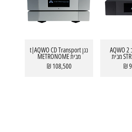
נגן CD משולב AQWO 2
נגן t|AQWO CD Transport
STREMER+DAC מבית
מבית METRONOME
MET
108,500 ₪
9