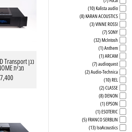
(7)
Focal
(10)
Kalista audio
(8)
KARAN ACOUSTICS
(3)
VINNE ROSSI
(7)
SONY
(32)
McIntosh
(1)
Anthem
(1)
ARCAM
נגן  Transport
(7)
audioquest
מבית METRONOME
(2)
Audio-Technica
7,400 ₪
(10)
REL
(2)
CLASSE
(8)
DENON
(1)
EPSON
(1)
ESOTERIC
(5)
FRANCO SERBLIN
(13)
IsoAcoustics