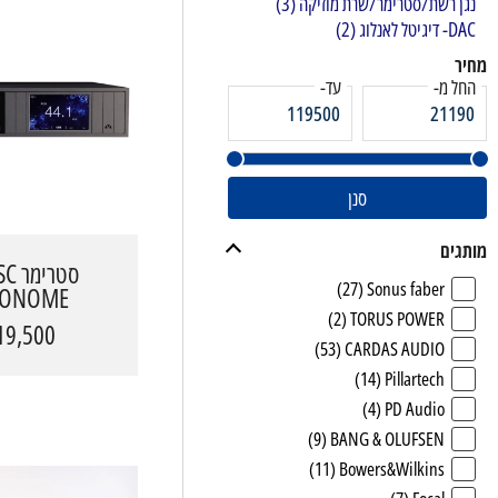
נגן רשת/סטרימר/שרת מוזיקה
(3)
DAC- דיגיטל לאנלוג
(2)
טיפול בחשמל
מחיר
החל מ-
עד-
מגברי גיטרה MAGNATONE
מסכים לתנאי חוץ
סנן
פטיפונים
מותגים
מקרנים ומסכי הקרנה
(27)
Sonus faber
RONOME
(2)
TORUS POWER
9,500 ₪
(53)
CARDAS AUDIO
(14)
Pillartech
(4)
PD Audio
(9)
BANG & OLUFSEN
(11)
Bowers&Wilkins