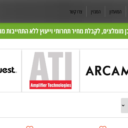
המועדון
המגזין
צרו קשר
בס״ד
ותגי האודיו קיימים בפריק קונטורל ויתווספו לאתר בהמשך
ן מומלצים, לקבלת מחיר תחרותי וייעוץ ללא התחייבות מ
פריק קונטרול