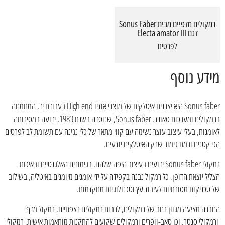
רמקולים מדפיים מבית Sonus Faber
דגם Electa amator III
לפרטים
מידע נוסף
Sonus faber היא יצרנית איטלקית של מוצרי אודיו High end בעבודת יד, המתמחה
ברמקולים ומערכות סאונד. Sonus faber, שנוסדה בשנת 1983, ידועה במסירותה
לאומנות, בעלי עיצוב עוצר נשימה עם קווי מתאר של כלי נגינה עם תשומת לב לפרטים
הכי קטנים ורמת גימור שרק האיטלקים יודעים.
רמקולי Sonus faber ידועים בעיצוב היפה שלהם, בגימורים האלגנטיים ובאיכות
הצליל יוצאת הדופן. כל רמקול נבנה בקפידה על ידי אומנים מיומנים באיטליה, בשילוב
של טכניקות מסורתיות לעיבוד עץ וטכנולוגיות מתקדמות.
החברה מציעה מגוון רחב של רמקולים, לרבות רמקולים רצפתיים, רמקול מדף
ורמקולי סנטר, וכן סאב-וופרים ורמקולים שקועים להתקנות מותאמות אישית. רמקולי