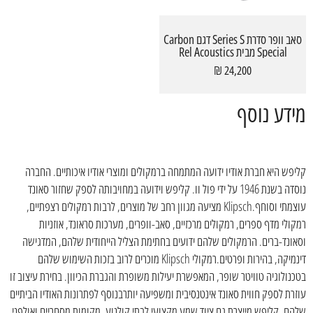
סאב וופר סדרת Series S דגם Carbon
Special מבית Rel Acoustics
24,200 ₪
מידע נוסף
קליפש היא חברת אודיו ידועה המתמחה ברמקולים ומוצרי אודיו איכותיים. החברה
נוסדה בשנת 1946 על ידי פול וו. קליפש וידועה במחויבותה לספק שחזור סאונד
עוצמתי וסוחף.Klipsch מציעה מגוון רחב של מוצרים, לרבות רמקולים רצפתיים,
רמקולי מדף ספרים, רמקולים מרכזיים, סאב-וופרים, מערכות סראונד, אוזניות
וסאונד-ברים. הרמקולים שלהם ידועים בחתימת הצליל הייחודית שלהם, המדגישה
דינמיקה, בהירות ופרטים.רמקולי Klipsch מוכרים לרוב בזכות השימוש שלהם
בטכנולוגיה טוויטר שופר, המאפשרת יעילות משופרת והגברת הכיוון. בחירת עיצוב זו
עוזרת לספק חווית סאונד אינטנסיבית ומשפיעה יותרבנוסף לפתרונות האודיו הביתיים
שלהם, קליפש מייצרת גם ציוד שמע מקצועי לבתי קולנוע, מקומות מסחריים ואולפני