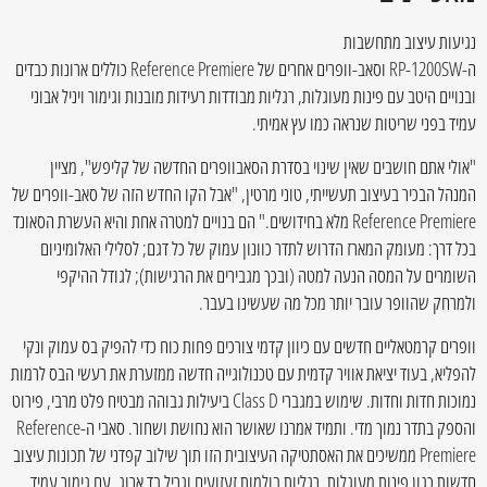
נגיעות עיצוב מתחשבות
ה-RP-1200SW וסאב-וופרים אחרים של Reference Premiere כוללים ארונות כבדים
ובנויים היטב עם פינות מעוגלות, רגליות מבודדות רעידות מובנות וגימור ויניל אבוני
עמיד בפני שריטות שנראה כמו עץ אמיתי.
"אולי אתם חושבים שאין שינוי בסדרת הסאבוופרים החדשה של קליפש", מציין
המנהל הבכיר בעיצוב תעשייתי, טוני מרטין, "אבל הקו החדש הזה של סאב-וופרים של
Reference Premiere מלא בחידושים." הם בנויים למטרה אחת והיא העשרת הסאונד
בכל דרך: מעומק המארז הדרוש לתדר כוונון עמוק של כל דגם; לסלילי האלומיניום
השומרים על המסה הנעה למטה (ובכך מגבירים את הרגישות); לגודל ההיקפי
ולמרחק שהוופר עובר יותר מכל מה שעשינו בעבר.
וופרים קרמטאליים חדשים עם כיוון קדמי צורכים פחות כוח כדי להפיק בס עמוק ונקי
להפליא, בעוד יציאת אוויר קדמית עם טכנולוגייה חדשה ממזערת את רעשי הבס לרמות
נמוכות חדות וחדות. שימוש במגברי Class D ביעילות גבוהה מבטיח פלט מרבי, פירוט
והספק בתדר נמוך מדי. ותמיד אמרנו שאושר הוא נחושת ושחור. סאבי ה-Reference
Premiere ממשיכים את האסתטיקה העיצובית הזו תוך שילוב קפדני של תכונות עיצוב
חדשות כגון פינות מעוגלות, רגליות בולמות זעזועים וגריל בד ארוג, עם גימור עמיד