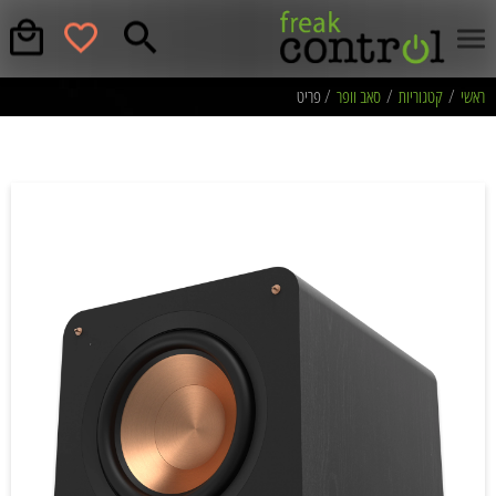
ראשי
/
קטגוריות
/
סאב וופר
/ פריט