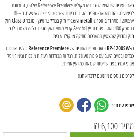
סאב-וופרים שיתאימו לסדרת הרמקולים Reference Premiere שלהם, המכוונת
לביצועים, והם מהסאב-וופרים הטובים ביותר ש-Klipsch ייצרה אי פעם. ה-RP-
1200SW מתהדר בווופר
Cerametallic
™ חזק בגודל 12 אינץ', מגבר
Class D
חזק
בהספק 400 וואט, ופתח חריץ Aerofoil קדמי מותאם אקוסטית. כל זה מצטבר לבס
חזק ומדויק שמצטיין במערכות מוזיקה או קולנוע ביתי.
ה-RP-1200SW
וסאב-וופרים אחרים של
Reference Premiere
כוללים ארונות
כבדים ובנויים היטב עם פינות מעוגלות, רגליות מבודדות רעידות מובנות וגימור ויניל
אבוני עמיד בפני שריטות שנראה כמו עץ אמיתי.
לפרטים נוספים מוזמנים לדבר איתנו!
שתפו עם חבר
מחיר
6,100 ₪