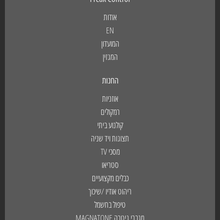
אודות
EN
המועדון
המגזין
החנות
אוזניות
רמקולים
קולנוע ביתי
תצוגות ויד שניה
מסכי TV
סטריאו
כבלים מקצועיים
ריהוט אודיו /שיכוך
טיפול בחשמל
מגברי גיטרה MAGNATONE