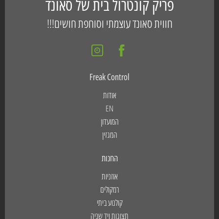
פריק קונטרול בית של סאונד
חווית סאונד עוצמתי וסוחפת חושים!!!
Freak Control
אודות
EN
המועדון
המגזין
החנות
אוזניות
רמקולים
קולנוע ביתי
תצוגות ויד שניה