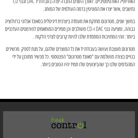
האודיופיל האולטימטיביים. לאורך השנים החברה יצרה בעבודת יד DAC ונגני CD
נחשבים ,אשר יצרו את המוניטין ברמה העולמית של המותג.
במשך שנים, מטרונום מחזקת את מעמדה ביצרנית דיגיטלית בסאונד אנלוגי ברזולוציה
גבוהה, ומציעה נגני DAC ו-CD משולבים וכן ממירים המותאמים לפורמטים העדכניים
ביותר. זוהי המחויבות המתמדת שלנו להיות קרובים לצרכי הלקוח .
מטרונום מעצבת ועושה בעבודת יד את כל המוצרים שלהם, על מנת לספק מכשירים
בנויים בצורה מושלמת עם "סאונד מטרונום" הפנטסטי. כל מכשיר מתוכנן על ידי
המהנדסים שלנו כך שהביצועים שלו תמיד יהיו הטובים ביותר.