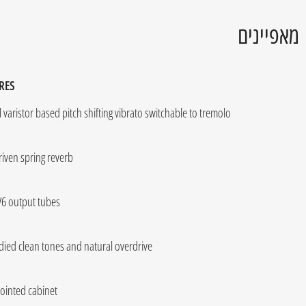
מאפיינים
RES
l varistor based pitch shifting vibrato switchable to tremolo
iven spring reverb
V6 output tubes
died clean tones and natural overdrive
jointed cabinet