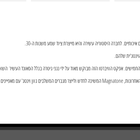
המשיכה לחדש ולייצר מגברים המשלבים גוון וינטג' עם מאפיינים מודרניים, כמו ריבוי ערוצים, אפקטים מובנים .