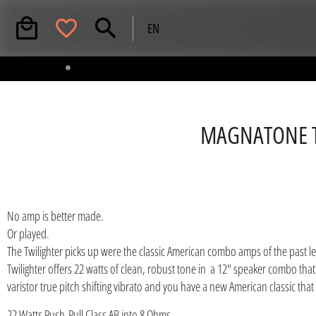
EN
MAGNATONE T
No amp is better made.
Or played.
The Twilighter picks up were the classic American combo amps of the past lef
Twilighter offers 22 watts of clean, robust tone in a 12" speaker combo that
varistor true pitch shifting vibrato and you have a new American classic that 
22 Watts Push-Pull Class AB into 8 Ohms