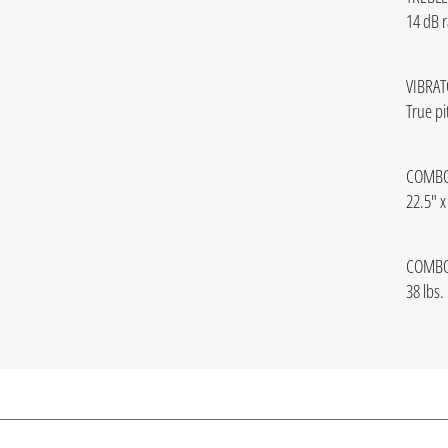
14 dB r
VIBRAT
True pi
COMBO
22.5" x
COMBO
38 lbs.