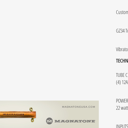
Custom
GZ34 Tu
Vibrat
TECHN
TUBE 
(4) 12A
POWER
22 watt
INPUTS