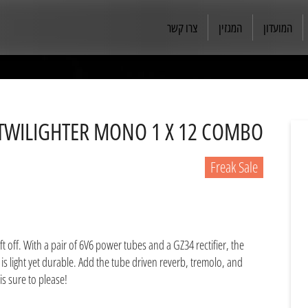
המועדון
המגזין
צרו קשר
WILIGHTER MONO 1 X 12 COMBO
Freak Sale
t off. With a pair of 6V6 power tubes and a GZ34 rectifier, the
 is light yet durable. Add the tube driven reverb, tremolo, and
is sure to please!