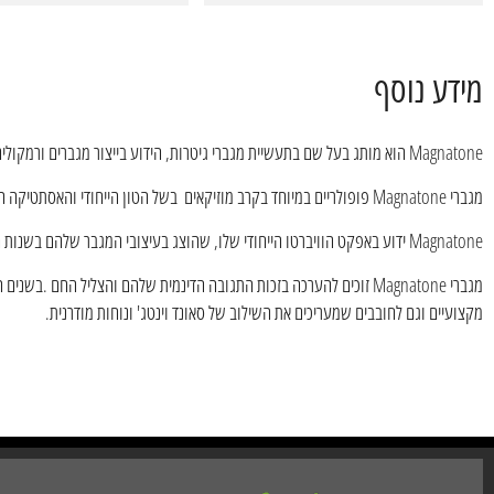
מידע נוסף
Magnatone הוא מותג בעל שם בתעשיית מגברי גיטרות, הידוע בייצור מגברים ורמקולים איכותיים. לחברה היסטוריה עשירה והיא מייצרת ציוד שמע משנות ה-30.
מגברי Magnatone פופולריים במיוחד בקרב מוזיקאים בשל הטון הייחודי והאסתטיקה הוינטג'ית שלהם.
Magnatone ידוע באפקט הוויברטו הייחודי שלו, שהוצג בעיצובי המגבר שלהם בשנות החמישים. אפקט הוויברטו הזה מבוקש מאוד על ידי נגני גיטרה בגלל הסאונד העשיר השופע והעמוק שלו.
מקצועיים וגם לחובבים שמעריכים את השילוב של סאונד וינטג' ונוחות מודרנית.