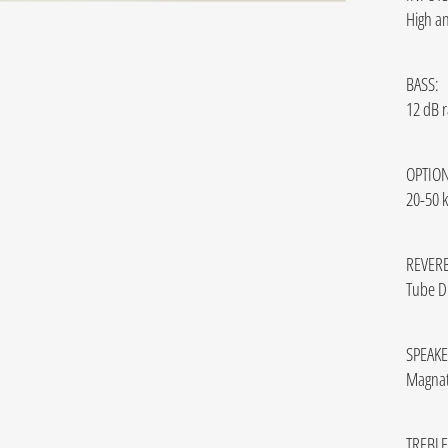
High an
BASS:
12 dB r
OPTION
20-50 
REVERB
Tube D
SPEAKE
Magnat
TREBLE