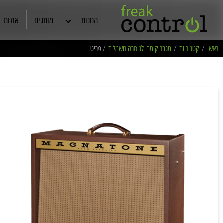
החנות
מותגים
אודות
אוזניות
/ פריט
מגבר קומבו לגיטרה חשמלית
/
קטגוריות
/
ראשי
רמקולים
קולנוע ביתי
תצוגות ויד שניה
מסכי TV
סטריאו
כבלים מקצועיים
ריהוט אודיו /שיכוך