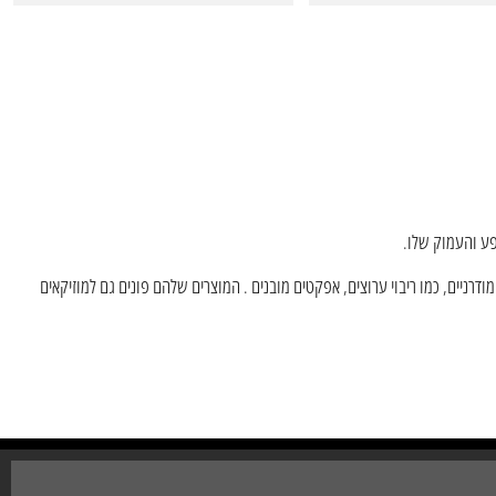
מגברי Magnatone זוכים להערכה בזכות התגובה הדינמית שלהם והצליל החם .בשנים האחרונות, Magnatone  המוצרים שלהם פונים גם למוזיקאים