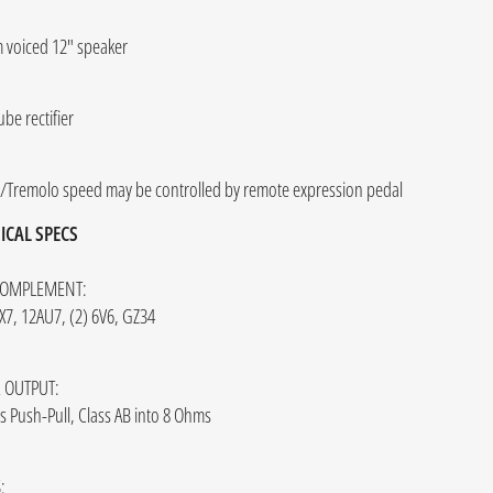
 voiced 12" speaker
be rectifier
o/Tremolo speed may be controlled by remote expression pedal
ICAL SPECS
COMPLEMENT:
X7, 12AU7, (2) 6V6, GZ34
 OUTPUT:
s Push-Pull, Class AB into 8 Ohms
: