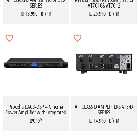
SERIES
AT7016& AT7012
החל מ - 20,990 ₪
החל מ - 13,990 ₪
Procella DA03-DSP – Cinema
ATI CLASS D AMPLIFIERS AT54X
Power Amplifier with Integrated
SERIES
DSP
החל מ - 14,990 ₪
לפרטים