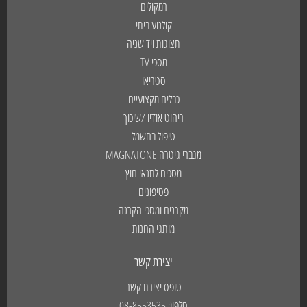
רמקולים
קולנוע ביתי
תצוגות ויד שניה
מסכי TV
סטריאו
כבלים מקצועיים
ריהוט אודיו /שיכוך
טיפול בחשמל
מגברי גיטרה MAGNATONE
מסכים לתנאי חוץ
פטיפונים
מקרנים ומסכי הקרנה
מותגי החנות
יצירת קשר
טופס יצירת קשר
טלפון: 08-8553535